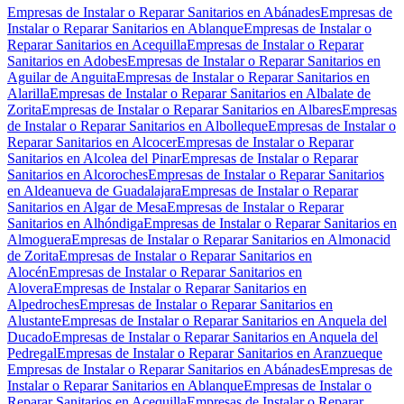
Empresas de Instalar o Reparar Sanitarios en Abánades
Empresas de
Instalar o Reparar Sanitarios en Ablanque
Empresas de Instalar o
Reparar Sanitarios en Acequilla
Empresas de Instalar o Reparar
Sanitarios en Adobes
Empresas de Instalar o Reparar Sanitarios en
Aguilar de Anguita
Empresas de Instalar o Reparar Sanitarios en
Alarilla
Empresas de Instalar o Reparar Sanitarios en Albalate de
Zorita
Empresas de Instalar o Reparar Sanitarios en Albares
Empresas
de Instalar o Reparar Sanitarios en Albolleque
Empresas de Instalar o
Reparar Sanitarios en Alcocer
Empresas de Instalar o Reparar
Sanitarios en Alcolea del Pinar
Empresas de Instalar o Reparar
Sanitarios en Alcoroches
Empresas de Instalar o Reparar Sanitarios
en Aldeanueva de Guadalajara
Empresas de Instalar o Reparar
Sanitarios en Algar de Mesa
Empresas de Instalar o Reparar
Sanitarios en Alhóndiga
Empresas de Instalar o Reparar Sanitarios en
Almoguera
Empresas de Instalar o Reparar Sanitarios en Almonacid
de Zorita
Empresas de Instalar o Reparar Sanitarios en
Alocén
Empresas de Instalar o Reparar Sanitarios en
Alovera
Empresas de Instalar o Reparar Sanitarios en
Alpedroches
Empresas de Instalar o Reparar Sanitarios en
Alustante
Empresas de Instalar o Reparar Sanitarios en Anquela del
Ducado
Empresas de Instalar o Reparar Sanitarios en Anquela del
Pedregal
Empresas de Instalar o Reparar Sanitarios en Aranzueque
Empresas de Instalar o Reparar Sanitarios en Abánades
Empresas de
Instalar o Reparar Sanitarios en Ablanque
Empresas de Instalar o
Reparar Sanitarios en Acequilla
Empresas de Instalar o Reparar