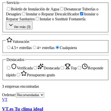
Servicio
Boletín de Instalación de Agua
Desatascar Tuberías o
Desagües
Instalar o Reparar Descalcificador
Instalar o
Reparar Sanitarios
Instalar o Sustituir Fontanería
Ver más (
3
)
Valoración
4.5+ estrellas
4+ estrellas
Cualquiera
Destacados
Verificada
Destacada
Top
Responde
rápido
Presupuesto gratis
3
empresas
encontradas
Ordenar:
VT
VT.es Tu clima ideal