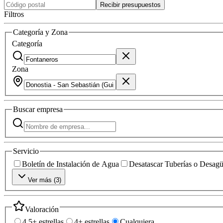
Recibir presupuestos
Filtros
Categoría y Zona
Categoría
Zona
Buscar
empresa
Servicio
Boletín de Instalación de Agua
Desatascar Tuberías o Desag
Ver más (
3
)
Valoración
4.5+ estrellas
4+ estrellas
Cualquiera