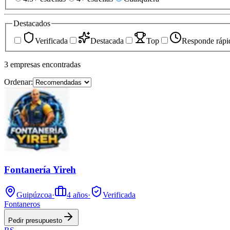
Destacados
Verificada
Destacada
Top
Responde rápi
3
empresas
encontradas
Ordenar:
Fontanería Yireh
Guipúzcoa
·
4
años
·
Verificada
Fontaneros
Pedir presupuesto