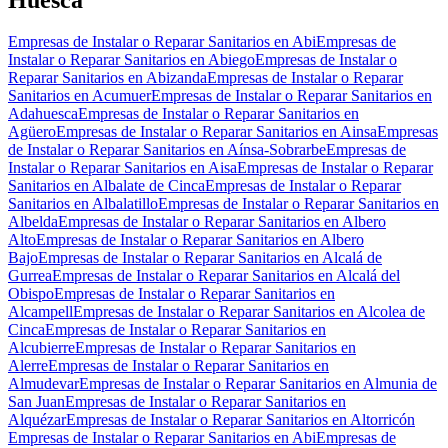
Empresas de Instalar o Reparar Sanitarios en Abi
Empresas de
Instalar o Reparar Sanitarios en Abiego
Empresas de Instalar o
Reparar Sanitarios en Abizanda
Empresas de Instalar o Reparar
Sanitarios en Acumuer
Empresas de Instalar o Reparar Sanitarios en
Adahuesca
Empresas de Instalar o Reparar Sanitarios en
Agüero
Empresas de Instalar o Reparar Sanitarios en Ainsa
Empresas
de Instalar o Reparar Sanitarios en Aínsa-Sobrarbe
Empresas de
Instalar o Reparar Sanitarios en Aisa
Empresas de Instalar o Reparar
Sanitarios en Albalate de Cinca
Empresas de Instalar o Reparar
Sanitarios en Albalatillo
Empresas de Instalar o Reparar Sanitarios en
Albelda
Empresas de Instalar o Reparar Sanitarios en Albero
Alto
Empresas de Instalar o Reparar Sanitarios en Albero
Bajo
Empresas de Instalar o Reparar Sanitarios en Alcalá de
Gurrea
Empresas de Instalar o Reparar Sanitarios en Alcalá del
Obispo
Empresas de Instalar o Reparar Sanitarios en
Alcampell
Empresas de Instalar o Reparar Sanitarios en Alcolea de
Cinca
Empresas de Instalar o Reparar Sanitarios en
Alcubierre
Empresas de Instalar o Reparar Sanitarios en
Alerre
Empresas de Instalar o Reparar Sanitarios en
Almudevar
Empresas de Instalar o Reparar Sanitarios en Almunia de
San Juan
Empresas de Instalar o Reparar Sanitarios en
Alquézar
Empresas de Instalar o Reparar Sanitarios en Altorricón
Empresas de Instalar o Reparar Sanitarios en Abi
Empresas de