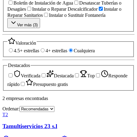
Boletín de Instalación de Agua
Desatascar Tuberías o
Desagües
Instalar o Reparar Descalcificador
Instalar o
Reparar Sanitarios
Instalar o Sustituir Fontanería
Ver más (
3
)
Valoración
4.5+ estrellas
4+ estrellas
Cualquiera
Destacados
Verificada
Destacada
Top
Responde
rápido
Presupuesto gratis
2
empresas
encontradas
Ordenar:
T2
Tamultiservicios 23 s.l