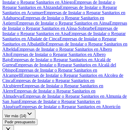
Instalar o Reparar Sanitarios en Abiego
Empresas de Instalar o
Reparar Sanitarios en Abizanda
Empresas de Instalar o Reparar
Sanitarios en Acumuer
Empresas de Instalar o Reparar Sanitarios en
Adahuesca
Empresas de Instalar o Reparar Sanitarios en
Agüero
Empresas de Instalar o Reparar Sanitarios en Ainsa
Empresas
de Instalar o Reparar Sanitarios en Aínsa-Sobrarbe
Empresas de
Instalar o Reparar Sanitarios en Aisa
Empresas de Instalar o Reparar
Sanitarios en Albalate de Cinca
Empresas de Instalar o Reparar
Sanitarios en Albalatillo
Empresas de Instalar o Reparar Sanitarios en
Albelda
Empresas de Instalar o Reparar Sanitarios en Albero
Alto
Empresas de Instalar o Reparar Sanitarios en Albero
Bajo
Empresas de Instalar o Reparar Sanitarios en Alcalá de
Gurrea
Empresas de Instalar o Reparar Sanitarios en Alcalá del
Obispo
Empresas de Instalar o Reparar Sanitarios en
Alcampell
Empresas de Instalar o Reparar Sanitarios en Alcolea de
Cinca
Empresas de Instalar o Reparar Sanitarios en
Alcubierre
Empresas de Instalar o Reparar Sanitarios en
Alerre
Empresas de Instalar o Reparar Sanitarios en
Almudevar
Empresas de Instalar o Reparar Sanitarios en Almunia de
San Juan
Empresas de Instalar o Reparar Sanitarios en
Alquézar
Empresas de Instalar o Reparar Sanitarios en Altorricón
Ver más (
14
)
Pedir presupuesto