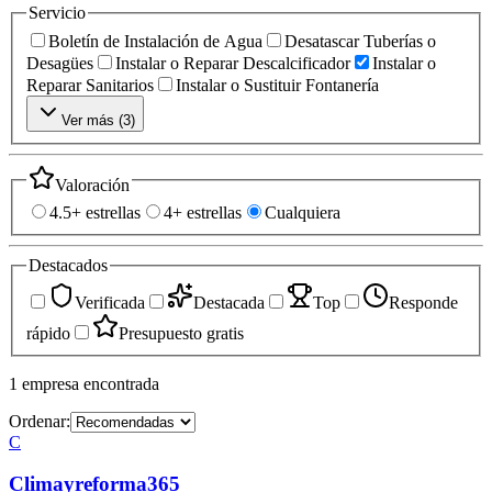
Servicio
Boletín de Instalación de Agua
Desatascar Tuberías o
Desagües
Instalar o Reparar Descalcificador
Instalar o
Reparar Sanitarios
Instalar o Sustituir Fontanería
Ver más (
3
)
Valoración
4.5+ estrellas
4+ estrellas
Cualquiera
Destacados
Verificada
Destacada
Top
Responde
rápido
Presupuesto gratis
1
empresa
encontrada
Ordenar:
C
Climayreforma365