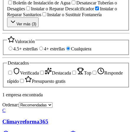
Boletín de Instalación de Agua
Desatascar Tuberías o
Desagües
Instalar o Reparar Descalcificador
Instalar o
Reparar Sanitarios
Instalar o Sustituir Fontanería
Ver más (
3
)
Valoración
4.5+ estrellas
4+ estrellas
Cualquiera
Destacados
Verificada
Destacada
Top
Responde
rápido
Presupuesto gratis
1
empresa
encontrada
Ordenar:
C
Climayreforma365