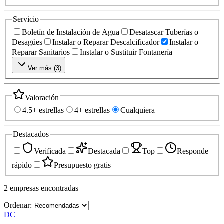
Servicio
Boletín de Instalación de Agua
Desatascar Tuberías o
Desagües
Instalar o Reparar Descalcificador
Instalar o
Reparar Sanitarios
Instalar o Sustituir Fontanería
Ver más (
3
)
Valoración
4.5+ estrellas
4+ estrellas
Cualquiera
Destacados
Verificada
Destacada
Top
Responde
rápido
Presupuesto gratis
2
empresas
encontradas
Ordenar:
DC