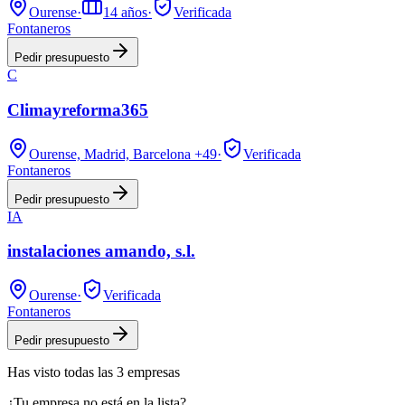
Ourense
·
14
años
·
Verificada
Fontaneros
Pedir presupuesto
C
Climayreforma365
Ourense, Madrid, Barcelona
+49
·
Verificada
Fontaneros
Pedir presupuesto
IA
instalaciones amando, s.l.
Ourense
·
Verificada
Fontaneros
Pedir presupuesto
Has visto
todas las
3
empresas
¿Tu empresa no está en la lista?