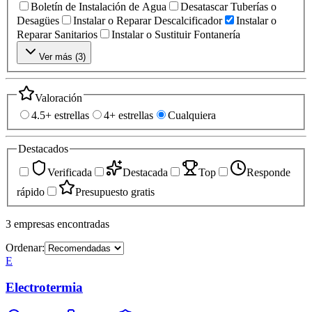
Boletín de Instalación de Agua
Desatascar Tuberías o
Desagües
Instalar o Reparar Descalcificador
Instalar o
Reparar Sanitarios
Instalar o Sustituir Fontanería
Ver más (
3
)
Valoración
4.5+ estrellas
4+ estrellas
Cualquiera
Destacados
Verificada
Destacada
Top
Responde
rápido
Presupuesto gratis
3
empresas
encontradas
Ordenar:
E
Electrotermia