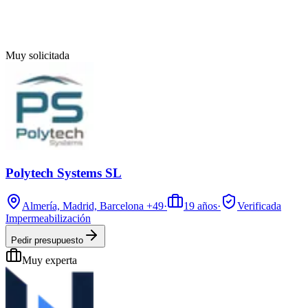
Muy solicitada
Polytech Systems SL
Almería, Madrid, Barcelona
+49
·
19
años
·
Verificada
Impermeabilización
Pedir presupuesto
Muy experta