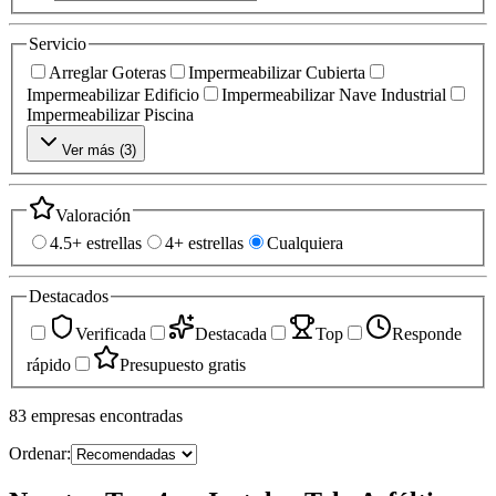
Servicio
Arreglar Goteras
Impermeabilizar Cubierta
Impermeabilizar Edificio
Impermeabilizar Nave Industrial
Impermeabilizar Piscina
Ver más (
3
)
Valoración
4.5+ estrellas
4+ estrellas
Cualquiera
Destacados
Verificada
Destacada
Top
Responde
rápido
Presupuesto gratis
83
empresas
encontradas
Ordenar: