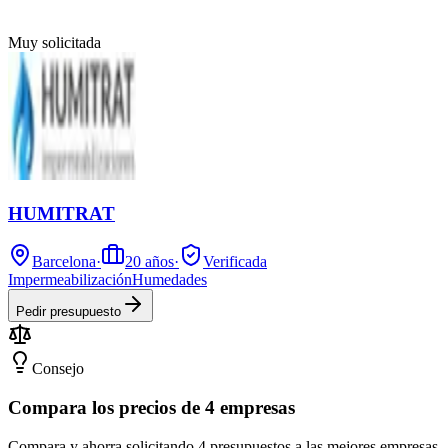
Muy solicitada
HUMITRAT
Barcelona
·
20
años
·
Verificada
Impermeabilización
Humedades
Pedir presupuesto
Consejo
Compara los precios de 4 empresas
Compara y ahorra solicitando 4 presupuestos a las mejores empresas