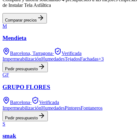
de Instalar Tela Asfáltica
Comparar precios
M
Mendieta
Barcelona, Tarragona
·
Verificada
Impermeabilización
Humedades
Tejados
Fachadas
+
3
Pedir presupuesto
GF
GRUPO FLORES
Barcelona
·
Verificada
Impermeabilización
Humedades
Pintores
Fontaneros
Pedir presupuesto
S
smak