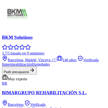
BKM Solutions
3.7/5 basado en 9 opiniones
Barcelona, Madrid, Vizcaya
+7
·
140
años
·
Verificada
Impermeabilización
Humedades
Pedir presupuesto
Muy experta
BR
BIMARGRUPO REHABILITACIÓN S.L,
Barcelona
·
Verificada