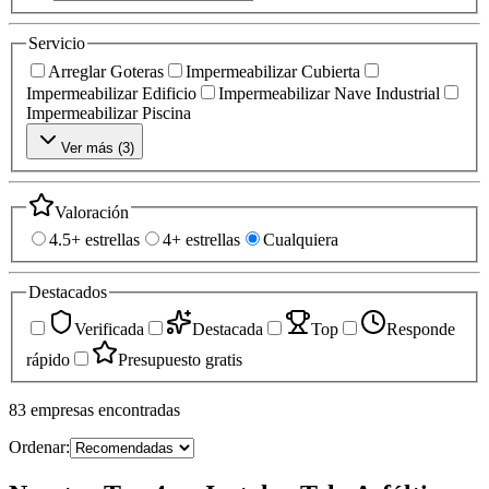
Servicio
Arreglar Goteras
Impermeabilizar Cubierta
Impermeabilizar Edificio
Impermeabilizar Nave Industrial
Impermeabilizar Piscina
Ver más (
3
)
Valoración
4.5+ estrellas
4+ estrellas
Cualquiera
Destacados
Verificada
Destacada
Top
Responde
rápido
Presupuesto gratis
83
empresas
encontradas
Ordenar: