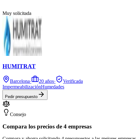
Muy solicitada
HUMITRAT
Barcelona
·
20
años
·
Verificada
Impermeabilización
Humedades
Pedir presupuesto
Consejo
Compara los precios de 4 empresas
Compara y ahorra solicitando 4 presupuestos a las mejores empresas