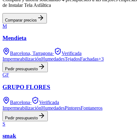
de Instalar Tela Asfáltica
Comparar precios
M
Mendieta
Barcelona, Tarragona
·
Verificada
Impermeabilización
Humedades
Tejados
Fachadas
+
3
Pedir presupuesto
GF
GRUPO FLORES
Barcelona
·
Verificada
Impermeabilización
Humedades
Pintores
Fontaneros
Pedir presupuesto
S
smak