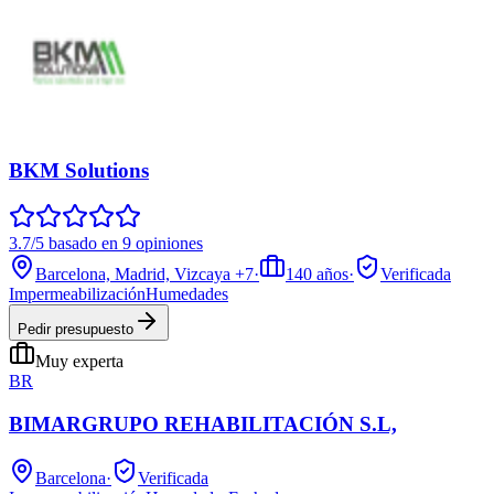
BKM Solutions
3.7/5 basado en 9 opiniones
Barcelona, Madrid, Vizcaya
+7
·
140
años
·
Verificada
Impermeabilización
Humedades
Pedir presupuesto
Muy experta
BR
BIMARGRUPO REHABILITACIÓN S.L,
Barcelona
·
Verificada