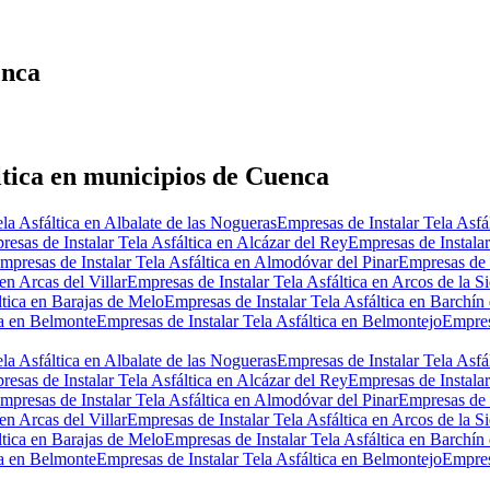
enca
ltica en municipios de Cuenca
la Asfáltica en Albalate de las Nogueras
Empresas de Instalar Tela Asfá
esas de Instalar Tela Asfáltica en Alcázar del Rey
Empresas de Instalar
mpresas de Instalar Tela Asfáltica en Almodóvar del Pinar
Empresas de 
en Arcas del Villar
Empresas de Instalar Tela Asfáltica en Arcos de la Si
ltica en Barajas de Melo
Empresas de Instalar Tela Asfáltica en Barchín
ca en Belmonte
Empresas de Instalar Tela Asfáltica en Belmontejo
Empres
la Asfáltica en Albalate de las Nogueras
Empresas de Instalar Tela Asfá
esas de Instalar Tela Asfáltica en Alcázar del Rey
Empresas de Instalar
mpresas de Instalar Tela Asfáltica en Almodóvar del Pinar
Empresas de 
en Arcas del Villar
Empresas de Instalar Tela Asfáltica en Arcos de la Si
ltica en Barajas de Melo
Empresas de Instalar Tela Asfáltica en Barchín
ca en Belmonte
Empresas de Instalar Tela Asfáltica en Belmontejo
Empres