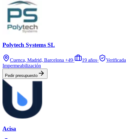
Polytech Systems SL
Cuenca, Madrid, Barcelona
+49
·
19
años
·
Verificada
Impermeabilización
Pedir presupuesto
Acisa