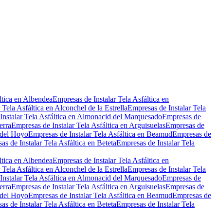
Leaflet
|
©
OpenStreetMap
ltica en Albendea
Empresas de Instalar Tela Asfáltica en
 Tela Asfáltica en Alconchel de la Estrella
Empresas de Instalar Tela
Instalar Tela Asfáltica en Almonacid del Marquesado
Empresas de
erra
Empresas de Instalar Tela Asfáltica en Arguisuelas
Empresas de
 del Hoyo
Empresas de Instalar Tela Asfáltica en Beamud
Empresas de
as de Instalar Tela Asfáltica en Beteta
Empresas de Instalar Tela
ltica en Albendea
Empresas de Instalar Tela Asfáltica en
 Tela Asfáltica en Alconchel de la Estrella
Empresas de Instalar Tela
Instalar Tela Asfáltica en Almonacid del Marquesado
Empresas de
erra
Empresas de Instalar Tela Asfáltica en Arguisuelas
Empresas de
 del Hoyo
Empresas de Instalar Tela Asfáltica en Beamud
Empresas de
as de Instalar Tela Asfáltica en Beteta
Empresas de Instalar Tela