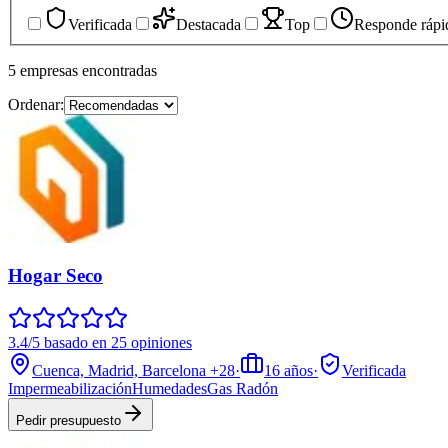
Verificada
Destacada
Top
Responde rápi
5
empresas
encontradas
Ordenar:
Hogar Seco
3.4/5 basado en 25 opiniones
Cuenca, Madrid, Barcelona
+28
·
16
años
·
Verificada
Impermeabilización
Humedades
Gas Radón
Pedir presupuesto