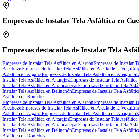
Empresas de Instalar Tela Asfáltica en Cu
+
−
Empresas destacadas de Instalar Tela Asfá
Empresas de Instalar Tela Asfáltica en Alarcón
Empresas de Instalar Te
Alcahozo
Empresas de Instalar Tela Asfáltica en Alcalá de la Vega
Empr
Asfáltica en Algarra
Empresas de Instalar Tela Asfáltica en Aliaguilla
E
Instalar Tela Asfáltica en Altarejos
Empresas de Instalar Tela Asfáltica 
Instalar Tela Asfáltica en Arrancacepas
Empresas de Instalar Tela Asfá
Instalar Tela Asfáltica en Belinchón
Empresas de Instalar Tela Asfálti
Asfáltica en Boniches
Empresas de Instalar Tela Asfáltica en Alarcón
Empresas de Instalar Te
Alcahozo
Empresas de Instalar Tela Asfáltica en Alcalá de la Vega
Empr
Asfáltica en Algarra
Empresas de Instalar Tela Asfáltica en Aliaguilla
E
Instalar Tela Asfáltica en Altarejos
Empresas de Instalar Tela Asfáltica 
Instalar Tela Asfáltica en Arrancacepas
Empresas de Instalar Tela Asfá
Instalar Tela Asfáltica en Belinchón
Empresas de Instalar Tela Asfálti
Asfáltica en Boniches