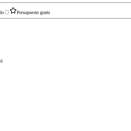
do
Presupuesto gratis
ró