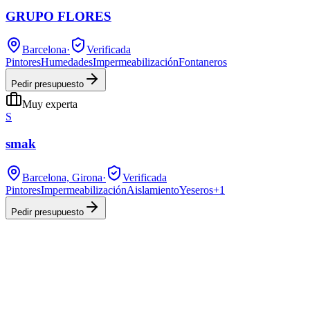
GRUPO FLORES
Barcelona
·
Verificada
Pintores
Humedades
Impermeabilización
Fontaneros
Pedir presupuesto
Muy experta
S
smak
Barcelona, Girona
·
Verificada
Pintores
Impermeabilización
Aislamiento
Yeseros
+
1
Pedir presupuesto