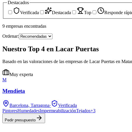
Destacados
Verificada
Destacada
Top
Responde rápi
9
empresas
encontradas
Ordenar:
Nuestro Top 4 en Lacar Puertas
Basado en las valoraciones de las empresas de Lacar Puertas en Mata
Muy experta
M
Mendieta
Barcelona, Tarragona
·
Verificada
Pintores
Humedades
Impermeabilización
Tejados
+
3
Pedir presupuesto