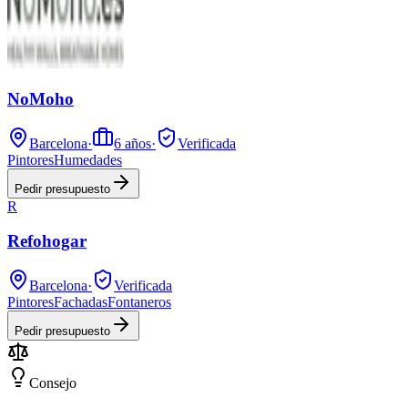
NoMoho
Barcelona
·
6
años
·
Verificada
Pintores
Humedades
Pedir presupuesto
R
Refohogar
Barcelona
·
Verificada
Pintores
Fachadas
Fontaneros
Pedir presupuesto
Consejo