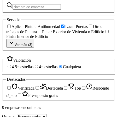
Servicio
Aplicar Pintura Antihumedad
Lacar Puertas
Otros
trabajos de Pintura
Pintar Exterior de Vivienda o Edificio
Pintar Interior de Edificio
Ver más (
3
)
Valoración
4.5+ estrellas
4+ estrellas
Cualquiera
Destacados
Verificada
Destacada
Top
Responde
rápido
Presupuesto gratis
9
empresas
encontradas
Ordenar: