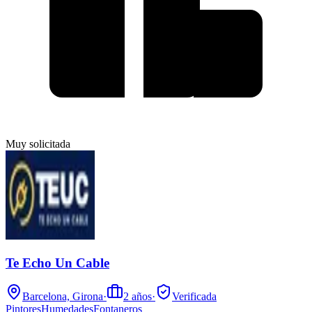
Muy solicitada
Te Echo Un Cable
Barcelona, Girona
·
2
años
·
Verificada
Pintores
Humedades
Fontaneros