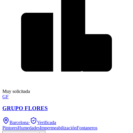
Muy solicitada
GF
GRUPO FLORES
Barcelona
·
Verificada
Pintores
Humedades
Impermeabilización
Fontaneros