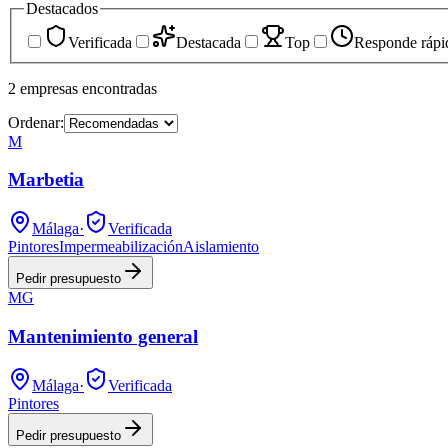
Destacados
Verificada
Destacada
Top
Responde rápi
2
empresas
encontradas
Ordenar:
M
Marbetia
Málaga
·
Verificada
Pintores
Impermeabilización
Aislamiento
Pedir presupuesto
MG
Mantenimiento general
Málaga
·
Verificada
Pintores
Pedir presupuesto