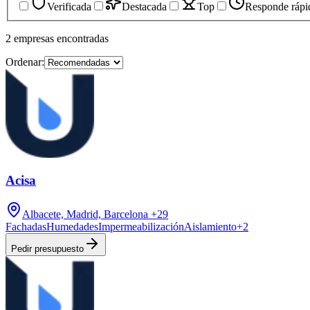
Verificada
Destacada
Top
Responde rápi
2
empresas
encontradas
Ordenar:
Acisa
Albacete, Madrid, Barcelona
+29
Fachadas
Humedades
Impermeabilización
Aislamiento
+
2
Pedir presupuesto