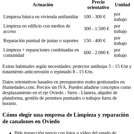
Precio
Actuación
Unidad
orientativo
por
Limpieza básica en vivienda unifamiliar
100 - 300 €
trabajo
Limpieza en edificio con medios de
por
300 - 1.500 €
acceso
trabajo
por
Reparación puntual de juntas o soportes
150 - 400 €
trabajo
Limpieza + reparaciones combinadas en
por
600 - 2.000 €
comunidad
trabajo
Extras habituales según necesidades: protector antihojas 5 - 15 €/m y
tratamiento anticorrosión o repintado 8 - 15 €/m.
Datos orientativos basados en presupuestos reales gestionados en
Humedades.com. Precios sin IVA. Pueden añadirse conceptos como
desplazamiento en el eje Oviedo - Siero - Llanera, alquiler de
plataforma, gestión de permisos puntuales o trabajos fuera de
horario.
Cómo elegir una empresa de Limpieza y reparación
de canalones en Oviedo
Pide inspección previa con fotos o vídeo del estado de