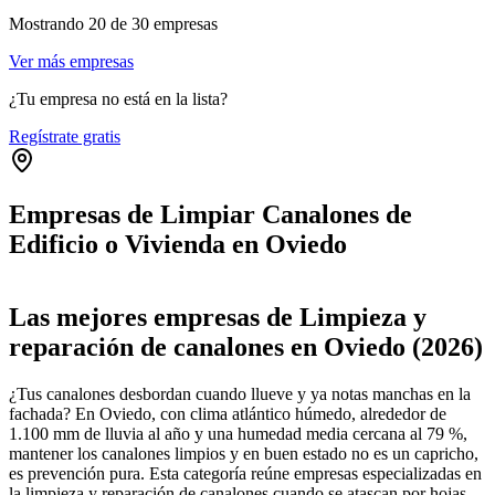
Mostrando
20
de
30
empresas
Ver más empresas
¿Tu empresa no está en la lista?
Regístrate gratis
Empresas de Limpiar Canalones de
Edificio o Vivienda en Oviedo
Leaflet
|
©
OpenStreetMap
+
Las mejores empresas de Limpieza y
−
reparación de canalones en Oviedo (2026)
¿Tus canalones desbordan cuando llueve y ya notas manchas en la
fachada? En Oviedo, con clima atlántico húmedo, alrededor de
1.100 mm de lluvia al año y una humedad media cercana al 79 %,
mantener los canalones limpios y en buen estado no es un capricho,
es prevención pura. Esta categoría reúne empresas especializadas en
la limpieza y reparación de canalones cuando se atascan por hojas,