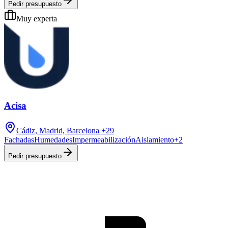
Pedir presupuesto
Muy experta
Acisa
Cádiz, Madrid, Barcelona
+29
Fachadas
Humedades
Impermeabilización
Aislamiento
+
2
Pedir presupuesto