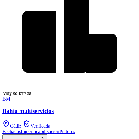
Muy solicitada
BM
Bahia multiservicios
Cádiz
·
Verificada
Fachadas
Impermeabilización
Pintores