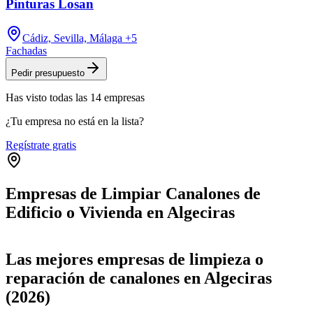
Pinturas Losan
Cádiz, Sevilla, Málaga
+5
Fachadas
Pedir presupuesto
Has visto
todas las
14
empresas
¿Tu empresa no está en la lista?
Regístrate gratis
Empresas de Limpiar Canalones de
Edificio o Vivienda en Algeciras
Leaflet
|
©
OpenStreetMap
+
Las mejores empresas de limpieza o
−
reparación de canalones en Algeciras
(2026)