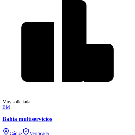
Muy solicitada
BM
Bahia multiservicios
Cádiz
·
Verificada