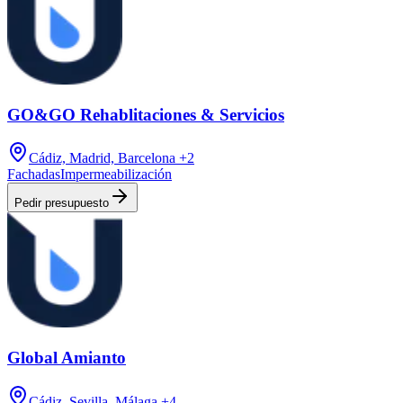
GO&GO Rehablitaciones & Servicios
Cádiz, Madrid, Barcelona
+2
Fachadas
Impermeabilización
Pedir presupuesto
Global Amianto
Cádiz, Sevilla, Málaga
+4