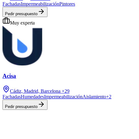
Fachadas
Impermeabilización
Pintores
Pedir presupuesto
Muy experta
Acisa
Cádiz, Madrid, Barcelona
+29
Fachadas
Humedades
Impermeabilización
Aislamiento
+
2
Pedir presupuesto