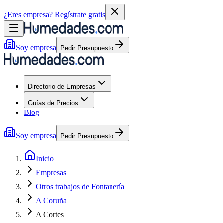
¿Eres empresa?
Regístrate gratis
Soy empresa
Pedir Presupuesto
Directorio de Empresas
Guías de Precios
Blog
Soy empresa
Pedir Presupuesto
Inicio
Empresas
Otros trabajos de Fontanería
A Coruña
A Cortes