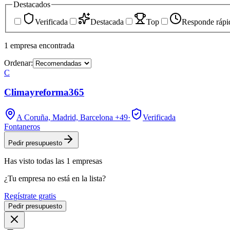
Destacados
Verificada
Destacada
Top
Responde rápi
1
empresa
encontrada
Ordenar:
C
Climayreforma365
A Coruña, Madrid, Barcelona
+49
·
Verificada
Fontaneros
Pedir presupuesto
Has visto
todas las
1
empresas
¿Tu empresa no está en la lista?
Regístrate gratis
Pedir presupuesto