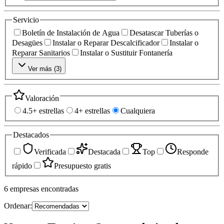
Servicio
Boletín de Instalación de Agua
Desatascar Tuberías o
Desagües
Instalar o Reparar Descalcificador
Instalar o
Reparar Sanitarios
Instalar o Sustituir Fontanería
Ver más (
3
)
Valoración
4.5+ estrellas
4+ estrellas
Cualquiera
Destacados
Verificada
Destacada
Top
Responde
rápido
Presupuesto gratis
6
empresas
encontradas
Ordenar: