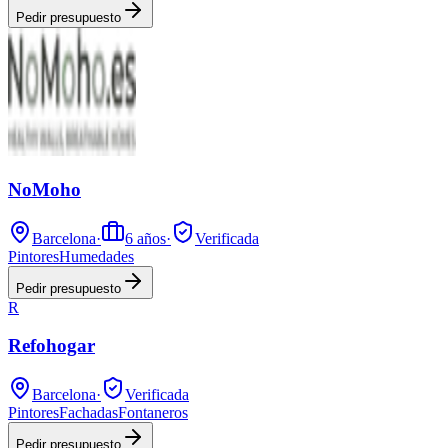
Pedir presupuesto
NoMoho
Barcelona
·
6
años
·
Verificada
Pintores
Humedades
Pedir presupuesto
R
Refohogar
Barcelona
·
Verificada
Pintores
Fachadas
Fontaneros
Pedir presupuesto