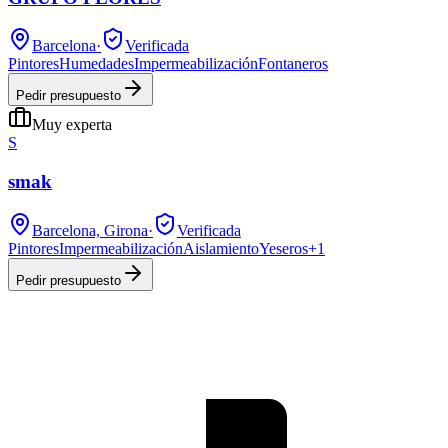
Barcelona
·
Verificada
Pintores
Humedades
Impermeabilización
Fontaneros
Pedir presupuesto
Muy experta
S
smak
Barcelona, Girona
·
Verificada
Pintores
Impermeabilización
Aislamiento
Yeseros
+
1
Pedir presupuesto