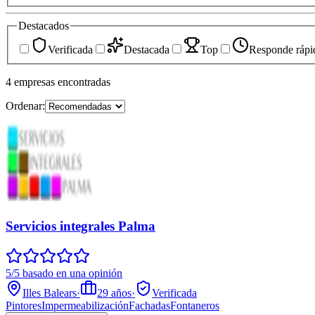
Destacados
Verificada
Destacada
Top
Responde rápi
4
empresas
encontradas
Ordenar:
Servicios integrales Palma
5/5 basado en una opinión
Illes Balears
·
29
años
·
Verificada
Pintores
Impermeabilización
Fachadas
Fontaneros