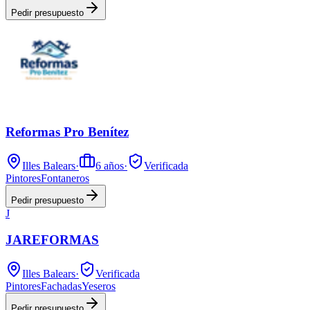
Pedir presupuesto
Reformas Pro Benítez
Illes Balears
·
6
años
·
Verificada
Pintores
Fontaneros
Pedir presupuesto
J
JAREFORMAS
Illes Balears
·
Verificada
Pintores
Fachadas
Yeseros
Pedir presupuesto