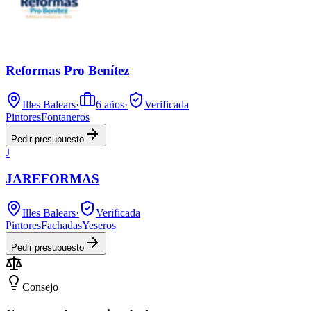
Reformas Pro Benítez
Illes Balears
·
6
años
·
Verificada
Pintores
Fontaneros
Pedir presupuesto
J
JAREFORMAS
Illes Balears
·
Verificada
Pintores
Fachadas
Yeseros
Pedir presupuesto
Consejo