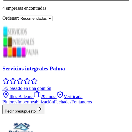
4
empresas
encontradas
Ordenar:
Servicios integrales Palma
5/5 basado en una opinión
Illes Balears
·
29
años
·
Verificada
Pintores
Impermeabilización
Fachadas
Fontaneros
Pedir presupuesto