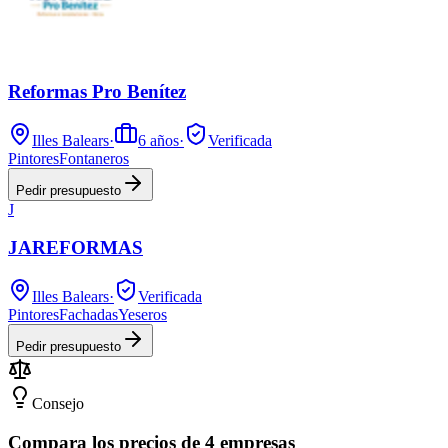
Reformas Pro Benítez
Illes Balears
·
6
años
·
Verificada
Pintores
Fontaneros
Pedir presupuesto
J
JAREFORMAS
Illes Balears
·
Verificada
Pintores
Fachadas
Yeseros
Pedir presupuesto
Consejo
Compara los precios de 4 empresas