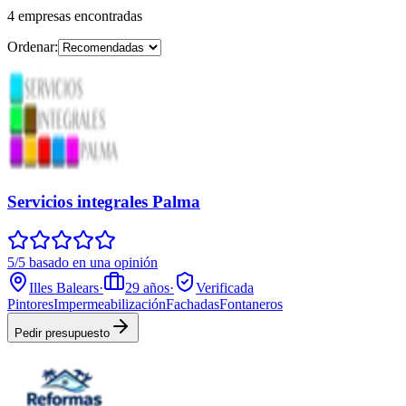
4
empresas
encontradas
Ordenar:
Servicios integrales Palma
5/5 basado en una opinión
Illes Balears
·
29
años
·
Verificada
Pintores
Impermeabilización
Fachadas
Fontaneros
Pedir presupuesto