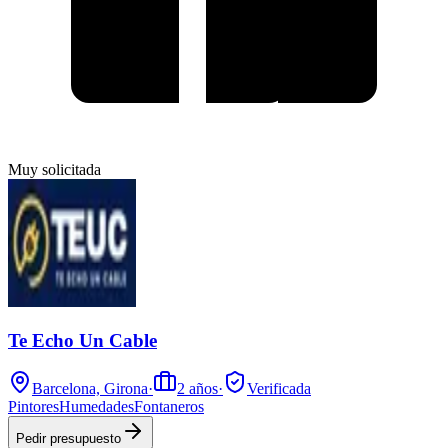
Muy solicitada
Te Echo Un Cable
Barcelona, Girona
·
2
años
·
Verificada
Pintores
Humedades
Fontaneros
Pedir presupuesto