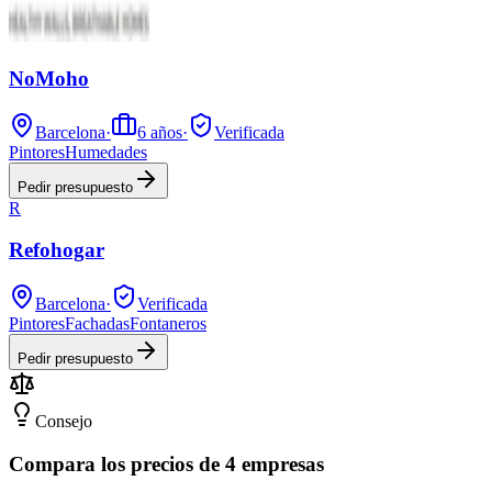
NoMoho
Barcelona
·
6
años
·
Verificada
Pintores
Humedades
Pedir presupuesto
R
Refohogar
Barcelona
·
Verificada
Pintores
Fachadas
Fontaneros
Pedir presupuesto
Consejo
Compara los precios de 4 empresas