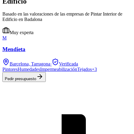
Edificio
Basado en las valoraciones de las empresas de Pintar Interior de
Edificio en Badalona
Muy experta
M
Mendieta
Barcelona, Tarragona
·
Verificada
Pintores
Humedades
Impermeabilización
Tejados
+
3
Pedir presupuesto