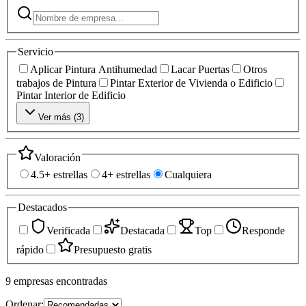
Servicio
Aplicar Pintura Antihumedad
Lacar Puertas
Otros
trabajos de Pintura
Pintar Exterior de Vivienda o Edificio
Pintar Interior de Edificio
Ver más (
3
)
Valoración
4.5+ estrellas
4+ estrellas
Cualquiera
Destacados
Verificada
Destacada
Top
Responde
rápido
Presupuesto gratis
9
empresas
encontradas
Ordenar: