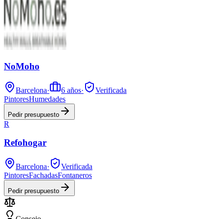
NoMoho
Barcelona
·
6
años
·
Verificada
Pintores
Humedades
Pedir presupuesto
R
Refohogar
Barcelona
·
Verificada
Pintores
Fachadas
Fontaneros
Pedir presupuesto
Consejo