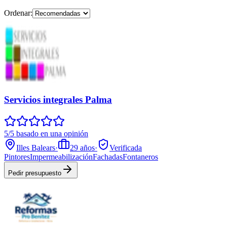
Ordenar:
Servicios integrales Palma
5/5 basado en una opinión
Illes Balears
·
29
años
·
Verificada
Pintores
Impermeabilización
Fachadas
Fontaneros
Pedir presupuesto