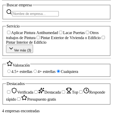
Buscar
empresa
Servicio
Aplicar Pintura Antihumedad
Lacar Puertas
Otros
trabajos de Pintura
Pintar Exterior de Vivienda o Edificio
Pintar Interior de Edificio
Ver más (
3
)
Valoración
4.5+ estrellas
4+ estrellas
Cualquiera
Destacados
Verificada
Destacada
Top
Responde
rápido
Presupuesto gratis
4
empresas
encontradas