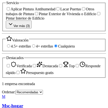
Servicio
Aplicar Pintura Antihumedad
Lacar Puertas
Otros
trabajos de Pintura
Pintar Exterior de Vivienda o Edificio
Pintar Interior de Edificio
Ver más (
3
)
Valoración
4.5+ estrellas
4+ estrellas
Cualquiera
Destacados
Verificada
Destacada
Top
Responde
rápido
Presupuesto gratis
1
empresa
encontrada
Ordenar:
M
Msc-hogar