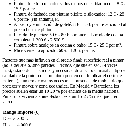
Pintura interior con color y dos manos de calidad media: 8 € -
15 € por m².
Pintura de fachada con pintura pliolite o siloxánica: 12 € - 28
€ por m² (sin andamiaje).
Alisado y eliminación de gotelé: 8 € - 15 € por m² adicional al
precio base de pintura.
Lacado de puertas: 50 € - 80 € por puerta. Lacado de cocina
completa: 1.200 € - 2.500 €.
Pintura sobre azulejos en cocina o baño: 15 € - 25 € por m².
Microcemento aplicado: 60 € - 120 € por m².
Factores que más influyen en el precio final: superficie real a pintar
(no la del suelo, sino paredes + techos, que suelen ser 3-4 veces
más), estado de las paredes y necesidad de alisar o enmasillar, tipo y
calidad de la pintura (las premium pueden cuadruplicar el coste de
material), número de manos necesarias, presencia de mobiliario que
proteger y mover, y zona geográfica. En Madrid y Barcelona los
precios suelen estar un 10-20 % por encima de la media nacional.
Pintar una vivienda amueblada cuesta un 15-25 % más que una
vacía.
Rango
Importe (€)
Desde
300 €
Hasta
4.000 €