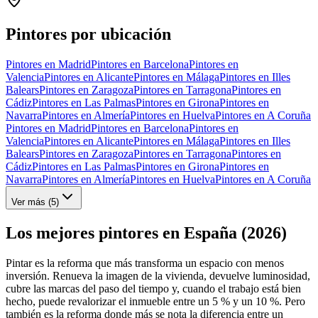
+
−
Pintores por ubicación
Pintores en Madrid
Pintores en Barcelona
Pintores en
Valencia
Pintores en Alicante
Pintores en Málaga
Pintores en Illes
Balears
Pintores en Zaragoza
Pintores en Tarragona
Pintores en
Cádiz
Pintores en Las Palmas
Pintores en Girona
Pintores en
Navarra
Pintores en Almería
Pintores en Huelva
Pintores en A Coruña
Pintores en Madrid
Pintores en Barcelona
Pintores en
Valencia
Pintores en Alicante
Pintores en Málaga
Pintores en Illes
Balears
Pintores en Zaragoza
Pintores en Tarragona
Pintores en
Cádiz
Pintores en Las Palmas
Pintores en Girona
Pintores en
Navarra
Pintores en Almería
Pintores en Huelva
Pintores en A Coruña
Ver más (
5
)
Los mejores pintores en España (2026)
Pintar es la reforma que más transforma un espacio con menos
inversión. Renueva la imagen de la vivienda, devuelve luminosidad,
cubre las marcas del paso del tiempo y, cuando el trabajo está bien
hecho, puede revalorizar el inmueble entre un 5 % y un 10 %. Pero
también es la reforma donde más se nota la diferencia entre un