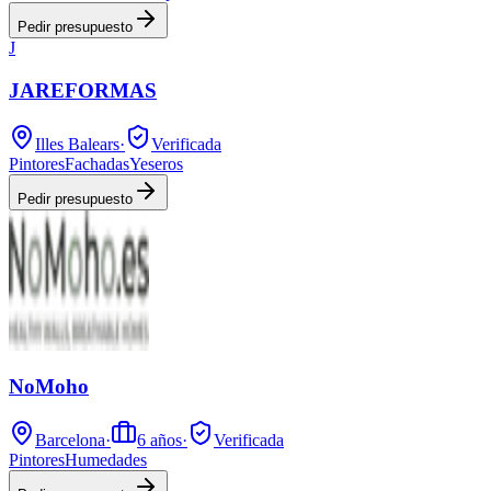
Pedir presupuesto
J
JAREFORMAS
Illes Balears
·
Verificada
Pintores
Fachadas
Yeseros
Pedir presupuesto
NoMoho
Barcelona
·
6
años
·
Verificada
Pintores
Humedades