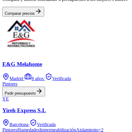
Comparar precios
E&G Melahome
Madrid
·
8
años
·
Verificada
Pintores
Pedir presupuesto
YE
Yireh Express S.L
Barcelona
·
Verificada
Pintores
Humedades
Impermeabilización
Aislamiento
+
2