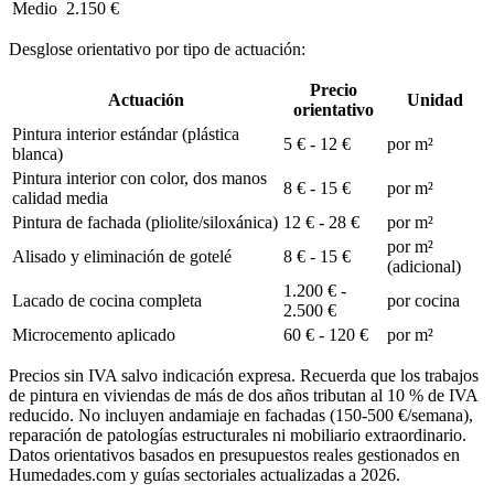
Medio
2.150 €
Desglose orientativo por tipo de actuación:
Precio
Actuación
Unidad
orientativo
Pintura interior estándar (plástica
5 € - 12 €
por m²
blanca)
Pintura interior con color, dos manos
8 € - 15 €
por m²
calidad media
Pintura de fachada (pliolite/siloxánica)
12 € - 28 €
por m²
por m²
Alisado y eliminación de gotelé
8 € - 15 €
(adicional)
1.200 € -
Lacado de cocina completa
por cocina
2.500 €
Microcemento aplicado
60 € - 120 €
por m²
Precios sin IVA salvo indicación expresa. Recuerda que los trabajos
de pintura en viviendas de más de dos años tributan al 10 % de IVA
reducido. No incluyen andamiaje en fachadas (150-500 €/semana),
reparación de patologías estructurales ni mobiliario extraordinario.
Datos orientativos basados en presupuestos reales gestionados en
Humedades.com y guías sectoriales actualizadas a 2026.