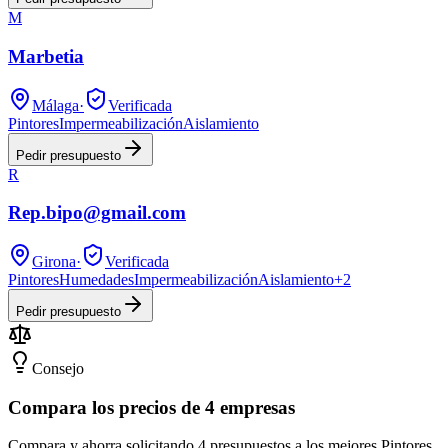
M
Marbetia
Málaga
·
Verificada
Pintores
Impermeabilización
Aislamiento
Pedir presupuesto
R
Rep.bipo@gmail.com
Girona
·
Verificada
Pintores
Humedades
Impermeabilización
Aislamiento
+
2
Pedir presupuesto
Consejo
Compara los precios de 4 empresas
Compara y ahorra solicitando 4 presupuestos a los mejores Pintores