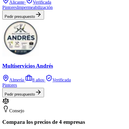
Alicante
·
Verificada
Pintores
Impermeabilización
Pedir presupuesto
Multiservicios Andrés
Almería
·
8
años
·
Verificada
Pintores
Pedir presupuesto
Consejo
Compara los precios de 4 empresas