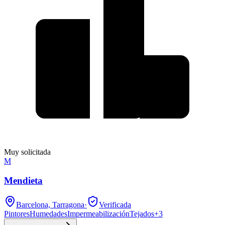
Muy solicitada
M
Mendieta
Barcelona, Tarragona
·
Verificada
Pintores
Humedades
Impermeabilización
Tejados
+
3