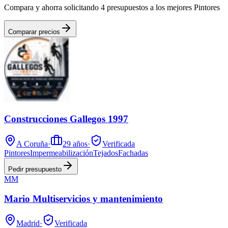
Compara y ahorra solicitando 4 presupuestos a los mejores Pintores
Comparar precios
Construcciones Gallegos 1997
A Coruña
·
29
años
·
Verificada
Pintores
Impermeabilización
Tejados
Fachadas
Pedir presupuesto
MM
Mario Multiservicios y mantenimiento
Madrid
·
Verificada