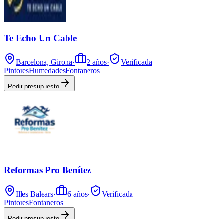
Te Echo Un Cable
Barcelona, Girona
·
2
años
·
Verificada
Pintores
Humedades
Fontaneros
Pedir presupuesto
Reformas Pro Benítez
Illes Balears
·
6
años
·
Verificada
Pintores
Fontaneros
Pedir presupuesto