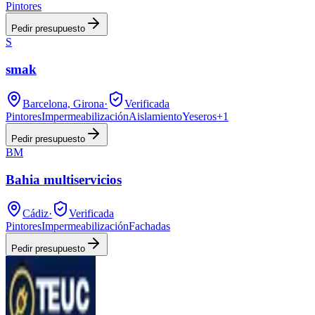
Pintores
Pedir presupuesto
S
smak
Barcelona, Girona
·
Verificada
Pintores
Impermeabilización
Aislamiento
Yeseros
+
1
Pedir presupuesto
BM
Bahia multiservicios
Cádiz
·
Verificada
Pintores
Impermeabilización
Fachadas
Pedir presupuesto