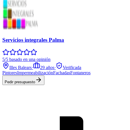
Servicios integrales Palma
5/5 basado en una opinión
Illes Balears
·
29
años
·
Verificada
Pintores
Impermeabilización
Fachadas
Fontaneros
Pedir presupuesto