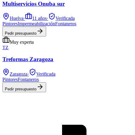
Multiservicios Onuba sur
Huelva
·
11
años
·
Verificada
Pintores
Impermeabilización
Fontaneros
Pedir presupuesto
Muy experta
TZ
Treformas Zaragoza
Zaragoza
·
Verificada
Pintores
Fontaneros
Pedir presupuesto