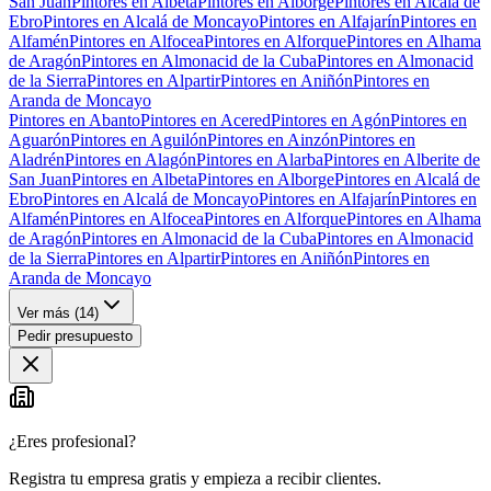
San Juan
Pintores en Albeta
Pintores en Alborge
Pintores en Alcalá de
Ebro
Pintores en Alcalá de Moncayo
Pintores en Alfajarín
Pintores en
Alfamén
Pintores en Alfocea
Pintores en Alforque
Pintores en Alhama
de Aragón
Pintores en Almonacid de la Cuba
Pintores en Almonacid
de la Sierra
Pintores en Alpartir
Pintores en Aniñón
Pintores en
Aranda de Moncayo
Pintores en Abanto
Pintores en Acered
Pintores en Agón
Pintores en
Aguarón
Pintores en Aguilón
Pintores en Ainzón
Pintores en
Aladrén
Pintores en Alagón
Pintores en Alarba
Pintores en Alberite de
San Juan
Pintores en Albeta
Pintores en Alborge
Pintores en Alcalá de
Ebro
Pintores en Alcalá de Moncayo
Pintores en Alfajarín
Pintores en
Alfamén
Pintores en Alfocea
Pintores en Alforque
Pintores en Alhama
de Aragón
Pintores en Almonacid de la Cuba
Pintores en Almonacid
de la Sierra
Pintores en Alpartir
Pintores en Aniñón
Pintores en
Aranda de Moncayo
Ver más (
14
)
Pedir presupuesto
¿Eres profesional?
Registra tu empresa gratis y empieza a recibir clientes.