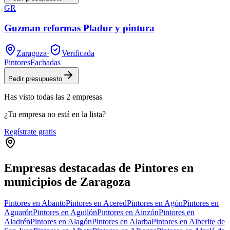
GR
Guzman reformas Pladur y pintura
Zaragoza
·
Verificada
Pintores
Fachadas
Pedir presupuesto
Has visto
todas las
2
empresas
¿Tu empresa no está en la lista?
Regístrate gratis
Empresas destacadas de Pintores en
municipios de Zaragoza
Pintores en Abanto
Pintores en Acered
Pintores en Agón
Pintores en
Aguarón
Pintores en Aguilón
Pintores en Ainzón
Pintores en
Aladrén
Pintores en Alagón
Pintores en Alarba
Pintores en Alberite de