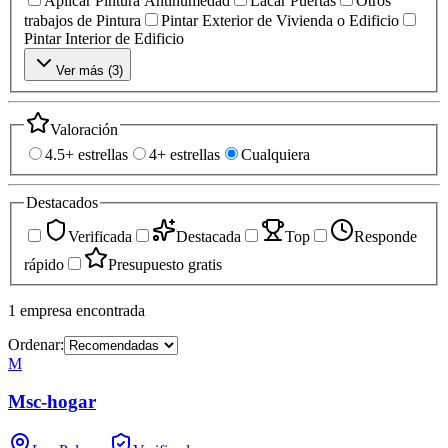
Aplicar Pintura Antihumedad
Lacar Puertas
Otros
trabajos de Pintura
Pintar Exterior de Vivienda o Edificio
Pintar Interior de Edificio
Ver más (
3
)
Valoración
4.5+ estrellas
4+ estrellas
Cualquiera
Destacados
Verificada
Destacada
Top
Responde
rápido
Presupuesto gratis
1
empresa
encontrada
Ordenar:
M
Msc-hogar