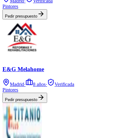
Madrid
·
Verificada
Pintores
Pedir presupuesto
E&G Melahome
Madrid
·
8
años
·
Verificada
Pintores
Pedir presupuesto