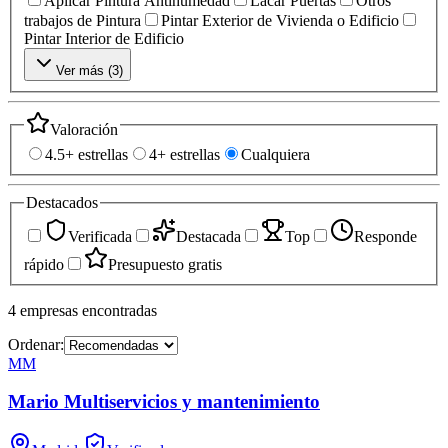
Aplicar Pintura Antihumedad
Lacar Puertas
Otros
trabajos de Pintura
Pintar Exterior de Vivienda o Edificio
Pintar Interior de Edificio
Ver más (
3
)
Valoración
4.5+ estrellas
4+ estrellas
Cualquiera
Destacados
Verificada
Destacada
Top
Responde
rápido
Presupuesto gratis
4
empresas
encontradas
Ordenar:
MM
Mario Multiservicios y mantenimiento