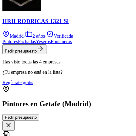
HRH RODRICAS 1321 Sl
Madrid
·
2
años
·
Verificada
Pintores
Fachadas
Yeseros
Fontaneros
Pedir presupuesto
Has visto
todas las
4
empresas
¿Tu empresa no está en la lista?
Regístrate gratis
Pintores en Getafe (Madrid)
Leaflet
|
©
OpenStreetMap
Pedir presupuesto
+
−