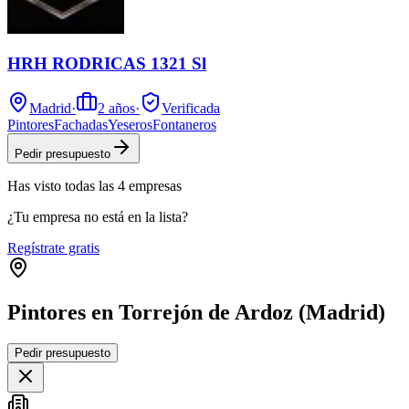
HRH RODRICAS 1321 Sl
Madrid
·
2
años
·
Verificada
Pintores
Fachadas
Yeseros
Fontaneros
Pedir presupuesto
Has visto
todas las
4
empresas
¿Tu empresa no está en la lista?
Regístrate gratis
Pintores en Torrejón de Ardoz (Madrid)
Leaflet
|
©
OpenStreetMap
Pedir presupuesto
+
−