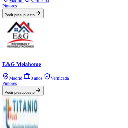
Madrid
·
Verificada
Pintores
Pedir presupuesto
E&G Melahome
Madrid
·
8
años
·
Verificada
Pintores
Pedir presupuesto