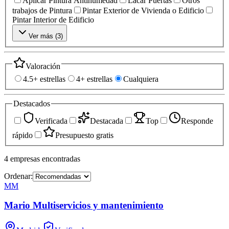
Aplicar Pintura Antihumedad
Lacar Puertas
Otros
trabajos de Pintura
Pintar Exterior de Vivienda o Edificio
Pintar Interior de Edificio
Ver más (
3
)
Valoración
4.5+ estrellas
4+ estrellas
Cualquiera
Destacados
Verificada
Destacada
Top
Responde
rápido
Presupuesto gratis
4
empresas
encontradas
Ordenar:
MM
Mario Multiservicios y mantenimiento