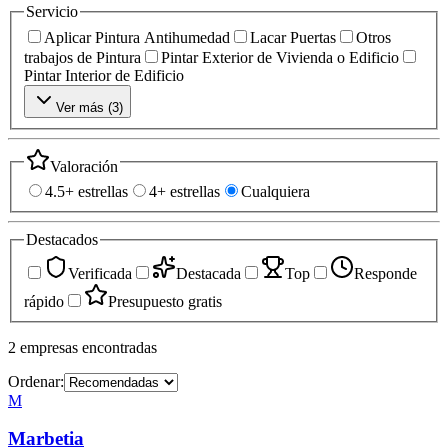
Servicio
Aplicar Pintura Antihumedad
Lacar Puertas
Otros
trabajos de Pintura
Pintar Exterior de Vivienda o Edificio
Pintar Interior de Edificio
Ver más (
3
)
Valoración
4.5+ estrellas
4+ estrellas
Cualquiera
Destacados
Verificada
Destacada
Top
Responde
rápido
Presupuesto gratis
2
empresas
encontradas
Ordenar:
M
Marbetia