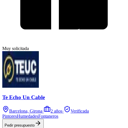
Muy solicitada
Te Echo Un Cable
Barcelona, Girona
·
2
años
·
Verificada
Pintores
Humedades
Fontaneros
Pedir presupuesto