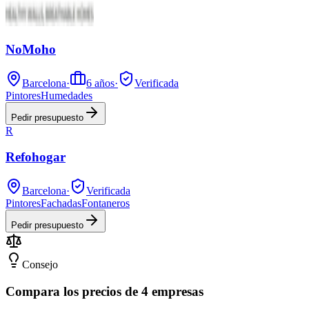
NoMoho
Barcelona
·
6
años
·
Verificada
Pintores
Humedades
Pedir presupuesto
R
Refohogar
Barcelona
·
Verificada
Pintores
Fachadas
Fontaneros
Pedir presupuesto
Consejo
Compara los precios de 4 empresas