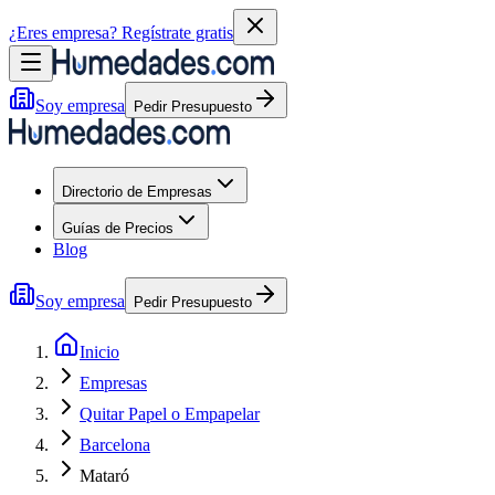
¿Eres empresa?
Regístrate gratis
Soy empresa
Pedir Presupuesto
Directorio de Empresas
Guías de Precios
Blog
Soy empresa
Pedir Presupuesto
Inicio
Empresas
Quitar Papel o Empapelar
Barcelona
Mataró