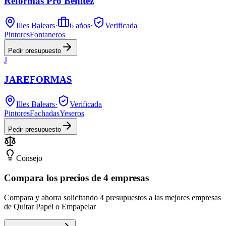
Reformas Pro Benítez
Illes Balears
·
6
años
·
Verificada
Pintores
Fontaneros
Pedir presupuesto
J
JAREFORMAS
Illes Balears
·
Verificada
Pintores
Fachadas
Yeseros
Pedir presupuesto
Consejo
Compara los precios de 4 empresas
Compara y ahorra solicitando 4 presupuestos a las mejores empresas
de Quitar Papel o Empapelar