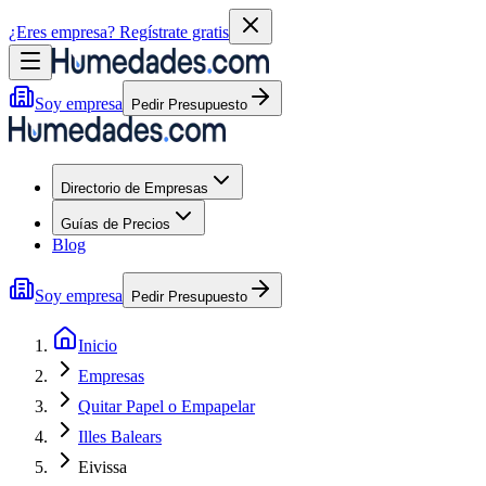
¿Eres empresa?
Regístrate gratis
Soy empresa
Pedir Presupuesto
Directorio de Empresas
Guías de Precios
Blog
Soy empresa
Pedir Presupuesto
Inicio
Empresas
Quitar Papel o Empapelar
Illes Balears
Eivissa