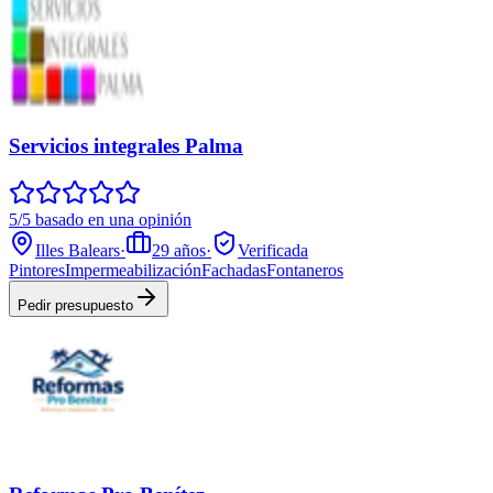
Servicios integrales Palma
5/5 basado en una opinión
Illes Balears
·
29
años
·
Verificada
Pintores
Impermeabilización
Fachadas
Fontaneros
Pedir presupuesto