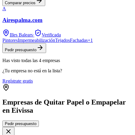
Comparar precios
A
Airespalma.com
Illes Balears
·
Verificada
Pintores
Impermeabilización
Tejados
Fachadas
+
1
Pedir presupuesto
Has visto
todas las
4
empresas
¿Tu empresa no está en la lista?
Regístrate gratis
Empresas de Quitar Papel o Empapelar
en Eivissa
Leaflet
|
©
OpenStreetMap
Pedir presupuesto
+