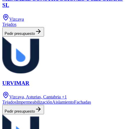
SL
Vizcaya
Tejados
Pedir presupuesto
URVIMAR
Vizcaya, Asturias, Cantabria
+1
Tejados
Impermeabilización
Aislamiento
Fachadas
Pedir presupuesto