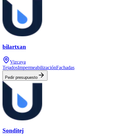
bilartxan
Vizcaya
Tejados
Impermeabilización
Fachadas
Pedir presupuesto
Sonditej