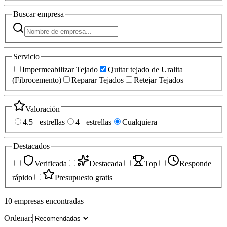
Buscar
empresa
Servicio
Impermeabilizar Tejado
Quitar tejado de Uralita
(Fibrocemento)
Reparar Tejados
Retejar Tejados
Valoración
4.5+ estrellas
4+ estrellas
Cualquiera
Destacados
Verificada
Destacada
Top
Responde
rápido
Presupuesto gratis
10
empresas
encontradas
Ordenar: