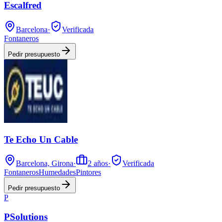
Escalfred
Barcelona
·
Verificada
Fontaneros
Pedir presupuesto
Te Echo Un Cable
Barcelona, Girona
·
2
años
·
Verificada
Fontaneros
Humedades
Pintores
Pedir presupuesto
P
PSolutions