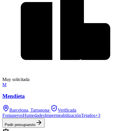
Muy solicitada
M
Mendieta
Barcelona, Tarragona
·
Verificada
Fontaneros
Humedades
Impermeabilización
Tejados
+
3
Pedir presupuesto