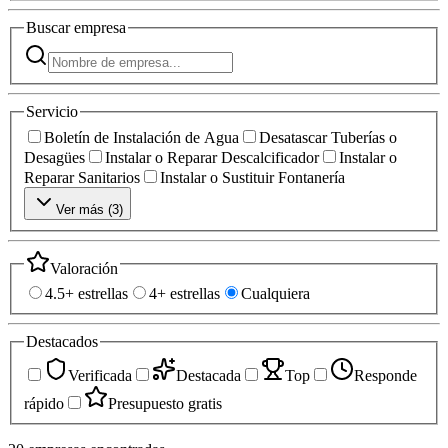
Buscar
empresa
Servicio
Boletín de Instalación de Agua
Desatascar Tuberías o
Desagües
Instalar o Reparar Descalcificador
Instalar o
Reparar Sanitarios
Instalar o Sustituir Fontanería
Ver más (
3
)
Valoración
4.5+ estrellas
4+ estrellas
Cualquiera
Destacados
Verificada
Destacada
Top
Responde
rápido
Presupuesto gratis