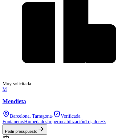
Muy solicitada
M
Mendieta
Barcelona, Tarragona
·
Verificada
Fontaneros
Humedades
Impermeabilización
Tejados
+
3
Pedir presupuesto