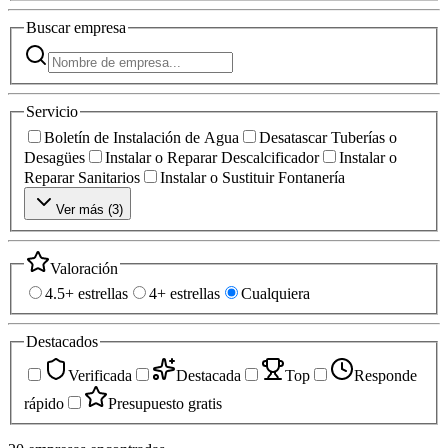
Buscar
empresa
Servicio
Boletín de Instalación de Agua
Desatascar Tuberías o
Desagües
Instalar o Reparar Descalcificador
Instalar o
Reparar Sanitarios
Instalar o Sustituir Fontanería
Ver más (
3
)
Valoración
4.5+ estrellas
4+ estrellas
Cualquiera
Destacados
Verificada
Destacada
Top
Responde
rápido
Presupuesto gratis