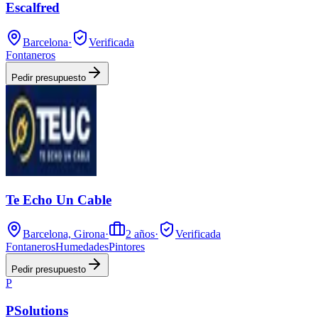
Escalfred
Barcelona
·
Verificada
Fontaneros
Pedir presupuesto
Te Echo Un Cable
Barcelona, Girona
·
2
años
·
Verificada
Fontaneros
Humedades
Pintores
Pedir presupuesto
P
PSolutions