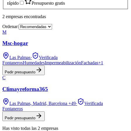
rápido
Presupuesto gratis
2
empresas
encontradas
Ordenar:
M
Msc-hogar
Las Palmas
·
Verificada
Fontaneros
Humedades
Impermeabilización
Fachadas
+
1
Pedir presupuesto
C
Climayreforma365
Las Palmas, Madrid, Barcelona
+49
·
Verificada
Fontaneros
Pedir presupuesto
Has visto
todas las
2
empresas