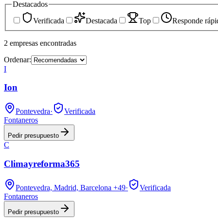
Destacados
Verificada
Destacada
Top
Responde rápi
2
empresas
encontradas
Ordenar:
I
Ion
Pontevedra
·
Verificada
Fontaneros
Pedir presupuesto
C
Climayreforma365
Pontevedra, Madrid, Barcelona
+49
·
Verificada
Fontaneros
Pedir presupuesto