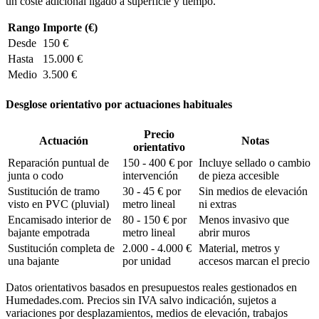
un coste adicional ligado a superficie y tiempo.
Rango
Importe (€)
Desde
150 €
Hasta
15.000 €
Medio
3.500 €
Desglose orientativo por actuaciones habituales
Precio
Actuación
Notas
orientativo
Reparación puntual de
150 - 400 € por
Incluye sellado o cambio
junta o codo
intervención
de pieza accesible
Sustitución de tramo
30 - 45 € por
Sin medios de elevación
visto en PVC (pluvial)
metro lineal
ni extras
Encamisado interior de
80 - 150 € por
Menos invasivo que
bajante empotrada
metro lineal
abrir muros
Sustitución completa de
2.000 - 4.000 €
Material, metros y
una bajante
por unidad
accesos marcan el precio
Datos orientativos basados en presupuestos reales gestionados en
Humedades.com. Precios sin IVA salvo indicación, sujetos a
variaciones por desplazamientos, medios de elevación, trabajos