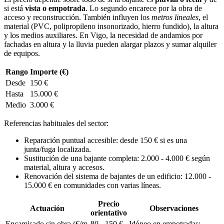
si está
vista o empotrada
. Lo segundo encarece por la obra de
acceso y reconstrucción. También influyen los
metros lineales
, el
material (PVC, polipropileno insonorizado, hierro fundido), la altura
y los medios auxiliares. En Vigo, la necesidad de andamios por
fachadas en altura y la lluvia pueden alargar plazos y sumar alquiler
de equipos.
Rango
Importe (€)
Desde
150 €
Hasta
15.000 €
Medio
3.000 €
Referencias habituales del sector:
Reparación puntual accesible: desde 150 € si es una
junta/fuga localizada.
Sustitución de una bajante completa: 2.000 - 4.000 € según
material, altura y accesos.
Renovación del sistema de bajantes de un edificio: 12.000 -
15.000 € en comunidades con varias líneas.
Precio
Actuación
Observaciones
orientativo
Encamisado sin obra (€/m
80 - 150 €
Idóneo en empotradas;