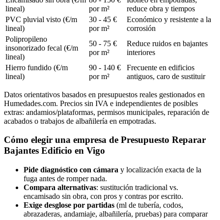
lineal)
por m²
reduce obra y tiempos
PVC pluvial visto (€/m
30 - 45 €
Económico y resistente a la
lineal)
por m²
corrosión
Polipropileno
50 - 75 €
Reduce ruidos en bajantes
insonorizado fecal (€/m
por m²
interiores
lineal)
Hierro fundido (€/m
90 - 140 €
Frecuente en edificios
lineal)
por m²
antiguos, caro de sustituir
Datos orientativos basados en presupuestos reales gestionados en
Humedades.com. Precios sin IVA e independientes de posibles
extras: andamios/plataformas, permisos municipales, reparación de
acabados o trabajos de albañilería en empotradas.
Cómo elegir una empresa de Presupuesto Reparar
Bajantes Edificio en Vigo
Pide diagnóstico con cámara
y localización exacta de la
fuga antes de romper nada.
Compara alternativas
: sustitución tradicional vs.
encamisado sin obra, con pros y contras por escrito.
Exige desglose por partidas
(ml de tubería, codos,
abrazaderas, andamiaje, albañilería, pruebas) para comparar