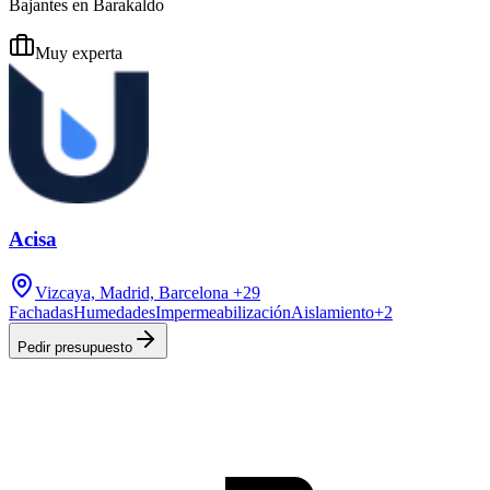
Bajantes en Barakaldo
Muy experta
Acisa
Vizcaya, Madrid, Barcelona
+29
Fachadas
Humedades
Impermeabilización
Aislamiento
+
2
Pedir presupuesto