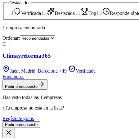
Destacados
Verificada
Destacada
Top
Responde rápi
1
empresa
encontrada
Ordenar:
C
Climayreforma365
Jaén, Madrid, Barcelona
+49
·
Verificada
Fontaneros
Pedir presupuesto
Has visto
todas las
1
empresas
¿Tu empresa no está en la lista?
Regístrate gratis
Pedir presupuesto