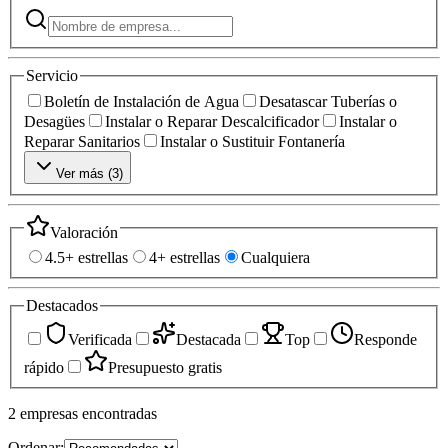
Servicio
Boletín de Instalación de Agua
Desatascar Tuberías o
Desagües
Instalar o Reparar Descalcificador
Instalar o
Reparar Sanitarios
Instalar o Sustituir Fontanería
Ver más (
3
)
Valoración
4.5+ estrellas
4+ estrellas
Cualquiera
Destacados
Verificada
Destacada
Top
Responde
rápido
Presupuesto gratis
2
empresas
encontradas
Ordenar: