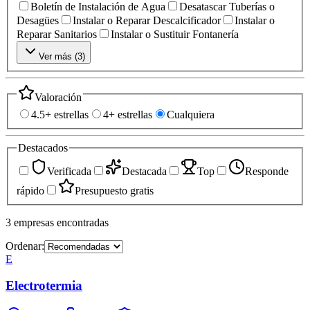
Boletín de Instalación de Agua
Desatascar Tuberías o
Desagües
Instalar o Reparar Descalcificador
Instalar o
Reparar Sanitarios
Instalar o Sustituir Fontanería
Ver más (
3
)
Valoración
4.5+ estrellas
4+ estrellas
Cualquiera
Destacados
Verificada
Destacada
Top
Responde
rápido
Presupuesto gratis
3
empresas
encontradas
Ordenar:
E
Electrotermia