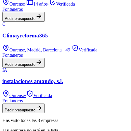
Ourense
·
14
años
·
Verificada
Fontaneros
Pedir presupuesto
C
Climayreforma365
Ourense, Madrid, Barcelona
+49
·
Verificada
Fontaneros
Pedir presupuesto
IA
instalaciones amando, s.l.
Ourense
·
Verificada
Fontaneros
Pedir presupuesto
Has visto
todas las
3
empresas
¿Tu empresa no está en la lista?