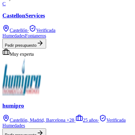
C
CastellonServices
Castellón
·
Verificada
Humedades
Fontaneros
Pedir presupuesto
Muy experta
humipro
Castellón, Madrid, Barcelona
+28
·
25
años
·
Verificada
Humedades