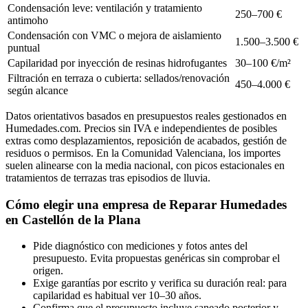
Condensación leve: ventilación y tratamiento
250–700 €
antimoho
Condensación con VMC o mejora de aislamiento
1.500–3.500 €
puntual
Capilaridad por inyección de resinas hidrofugantes
30–100 €/m²
Filtración en terraza o cubierta: sellados/renovación
450–4.000 €
según alcance
Datos orientativos basados en presupuestos reales gestionados en
Humedades.com. Precios sin IVA e independientes de posibles
extras como desplazamientos, reposición de acabados, gestión de
residuos o permisos. En la Comunidad Valenciana, los importes
suelen alinearse con la media nacional, con picos estacionales en
tratamientos de terrazas tras episodios de lluvia.
Cómo elegir una empresa de Reparar Humedades
en Castellón de la Plana
Pide diagnóstico con mediciones y fotos antes del
presupuesto. Evita propuestas genéricas sin comprobar el
origen.
Exige garantías por escrito y verifica su duración real: para
capilaridad es habitual ver 10–30 años.
Confirma que el presupuesto incluye saneado posterior y