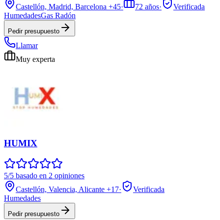
Castellón, Madrid, Barcelona
+45
·
72
años
·
Verificada
Humedades
Gas Radón
Pedir presupuesto
Llamar
Muy experta
HUMIX
5/5 basado en 2 opiniones
Castellón, Valencia, Alicante
+17
·
Verificada
Humedades
Pedir presupuesto