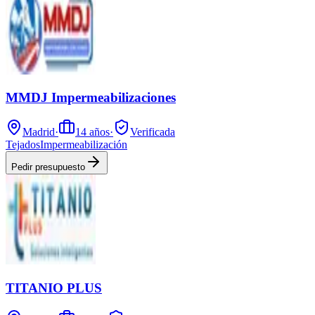
MMDJ Impermeabilizaciones
Madrid
·
14
años
·
Verificada
Tejados
Impermeabilización
Pedir presupuesto
TITANIO PLUS