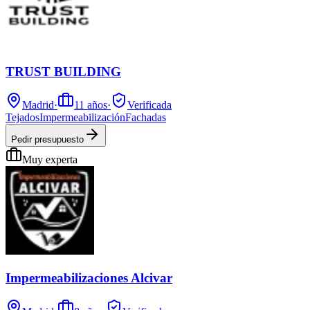
TRUST BUILDING
Madrid
·
11
años
·
Verificada
Tejados
Impermeabilización
Fachadas
Pedir presupuesto
Muy experta
Impermeabilizaciones Alcivar