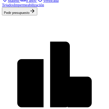
Madrid
·
8
años
·
Verificada
Tejados
Impermeabilización
Pedir presupuesto