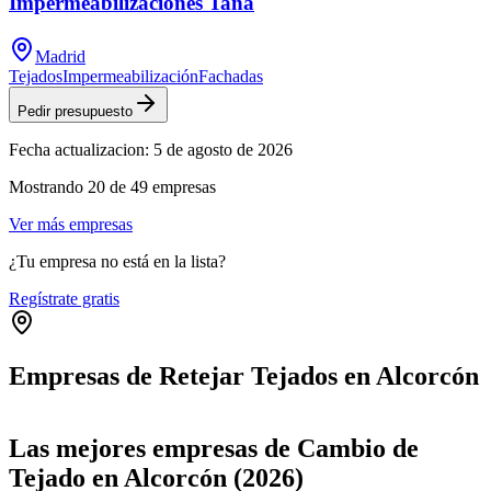
Impermeabilizaciones Tana
Madrid
Tejados
Impermeabilización
Fachadas
Pedir presupuesto
Fecha actualizacion:
5 de agosto de 2026
Mostrando
20
de
49
empresas
Ver más empresas
¿Tu empresa no está en la lista?
Regístrate gratis
Empresas de Retejar Tejados en Alcorcón
Leaflet
|
©
OpenStreetMap
+
Las mejores empresas de Cambio de
−
Tejado en Alcorcón (2026)