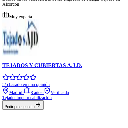
Alcorcón
Muy experta
TEJADOS Y CUBIERTAS A.J.D.
5/5 basado en una opinión
Madrid
·
8
años
·
Verificada
Tejados
Impermeabilización
Pedir presupuesto