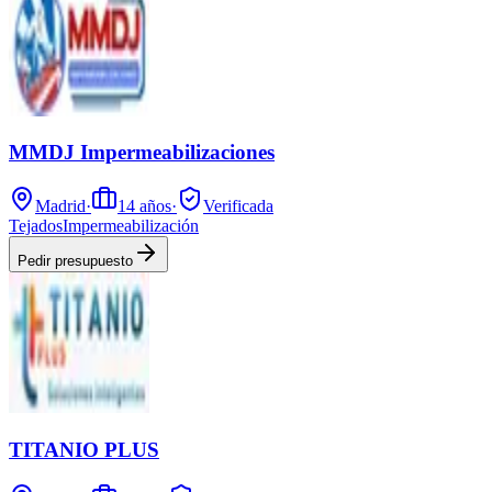
MMDJ Impermeabilizaciones
Madrid
·
14
años
·
Verificada
Tejados
Impermeabilización
Pedir presupuesto
TITANIO PLUS