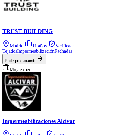
TRUST BUILDING
Madrid
·
11
años
·
Verificada
Tejados
Impermeabilización
Fachadas
Pedir presupuesto
Muy experta
Impermeabilizaciones Alcivar