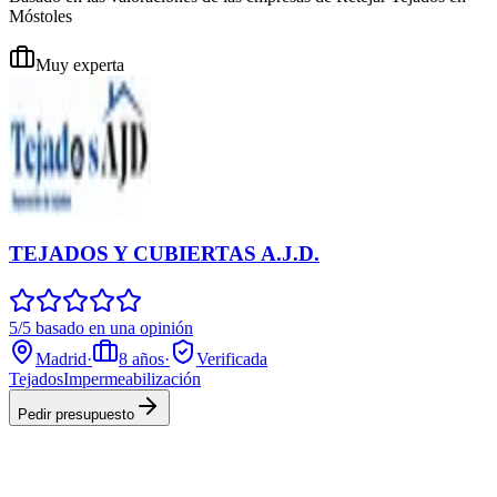
Móstoles
Muy experta
TEJADOS Y CUBIERTAS A.J.D.
5/5 basado en una opinión
Madrid
·
8
años
·
Verificada
Tejados
Impermeabilización
Pedir presupuesto