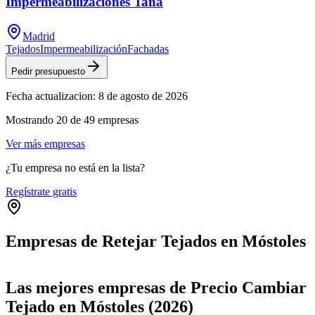
Impermeabilizaciones Tana
Madrid
Tejados
Impermeabilización
Fachadas
Pedir presupuesto
Fecha actualizacion:
8 de agosto de 2026
Mostrando
20
de
49
empresas
Ver más empresas
¿Tu empresa no está en la lista?
Regístrate gratis
Empresas de Retejar Tejados en Móstoles
Leaflet
|
©
OpenStreetMap
+
Las mejores empresas de Precio Cambiar
−
Tejado en Móstoles (2026)