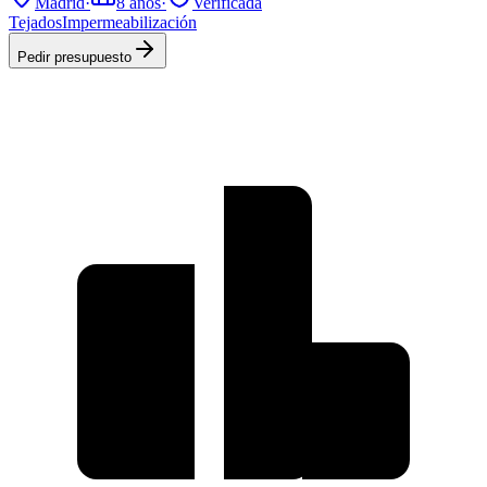
Madrid
·
8
años
·
Verificada
Tejados
Impermeabilización
Pedir presupuesto